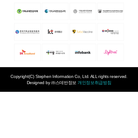
Copyright(C) Stephen Information Co, Ltd. ALL rights reserved.
Designed by
㈜스데반정보
개인정보취급방침