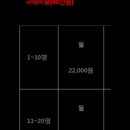
+ 월 사용료
구매비용(88만원)
(세법 개정안 업데이트 및
프로그램 자동업그레이드)
월
1~10명
31~4
22,000원
월
11~20명
41~5