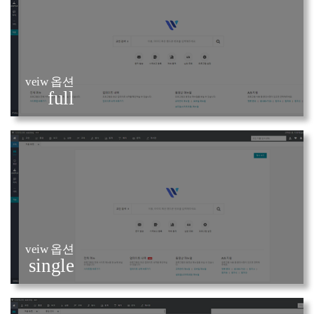
veiw 옵션
full
veiw 옵션
single