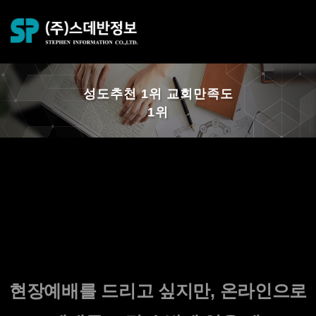
성도추천 1위 교회만족도
1위
디모데 스마트헌금
수수료X, 금액제한X, 디모데 교적 연동O
현장예배를 드리고 싶지만, 온라인으로