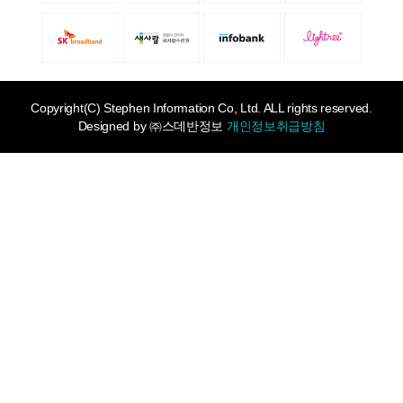
Copyright(C) Stephen Information Co, Ltd. ALL rights reserved.
Designed by
㈜스데반정보
개인정보취급방침