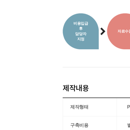
비용입급
후
자료수
담당자
지정
제작내용
제작형태
구축비용
별