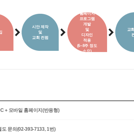
홈페이지
프로그램
개발
시안 제작
및
교회
집
및
디자인
교회 컨펌
적용
(6~8주 정도
소요)
PC + 모바일 홈페이지(반응형)
도 문의(02-393-7133, 1번)