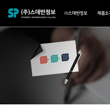
㈜스데반정보
제품소