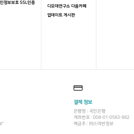
인정보보호 SSL인증
디모데연구소 다음카페
업데이트 게시판
결제 정보
은행명 : 국민은행
계좌번호 : 008-01-0563-862
보"
예금주 : ㈜스데반정보