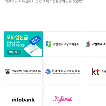
(지번주소:서울특별시 종로구 당주동5 로얄빌딩 602호)