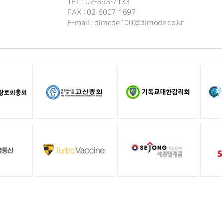
TEL : 02-393-7133
FAX : 02-6007-1697
E-mail : dimode100@dimode.co.kr