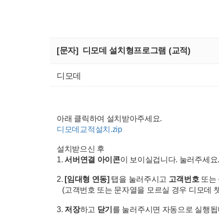
[문자]
디모데 설치형프로그램 (교적)
디모데
아래 클릭하여 설치받아주세요.
디모데교적설치.zip
설치받으신 후
1.
서버연결 아이콘
이 보이실겁니다. 눌러주세요
2.
[임대형 연동]
탭을 눌러주시고
고객번호
또는
(고객번호 또는 문자열을 모르실 경우 디모데 
3.
저장
하고
닫기
를 눌러주시면 자동으로 실행됩