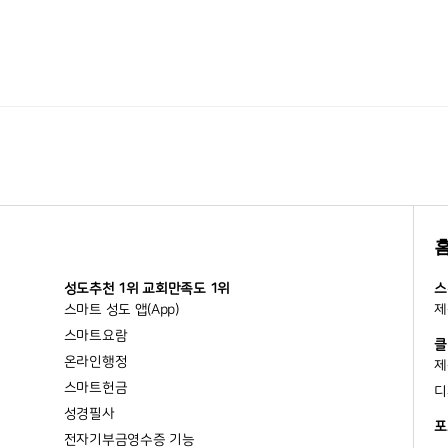
성도추천 1위 교회만족도 1위
스
스마트 성도 앱(App)
제
스마트요람
클
온라인행정
제
스마트헌금
디
성경필사
포
전자기부금영수증 기능