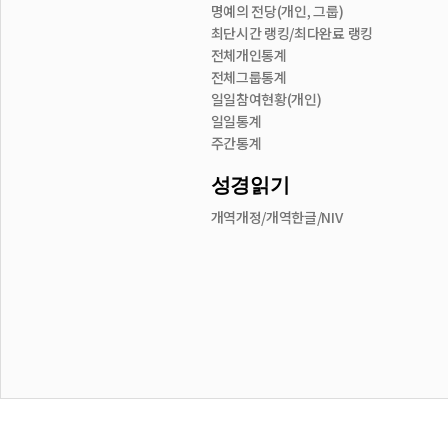
명예의 전당(개인, 그룹)
최단시간 랭킹/최다완료 랭킹
전체개인통계
전체그룹통계
일일참여현황(개인)
일일통계
주간통계
성경읽기
개역개정/개역한글/NIV