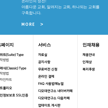
홈페이지
서비스
인재채용
위트(Suite) Type
자료실
채용안내
작방법
공지사항
인재상
래식(Classic) Type
무료버전 신청
복리후생
작방법
온라인 결제
자인차트
FAQ 사용법메뉴얼
트폴리오
디모데연구소 네이버카페
인정보보호 SSL인증
디모데연구소 다음카페
업데이트 게시판