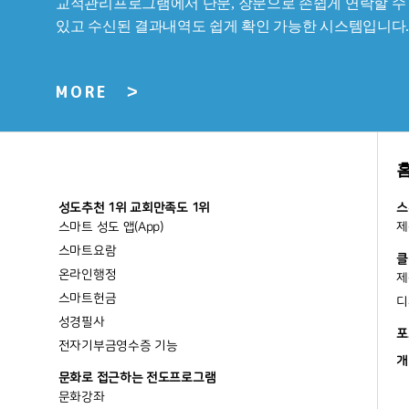
성도추천 1위 교회만족도 1위
스
스마트 성도 앱(App)
제
스마트요람
클
온라인행정
제
스마트헌금
디
성경필사
포
전자기부금영수증 기능
개
문화로 접근하는 전도프로그램
문화강좌
은사진단
디모데 라이브
디모데 출결관리
발열 카메라 (피버알람)
디모데 QR/바코드 출입