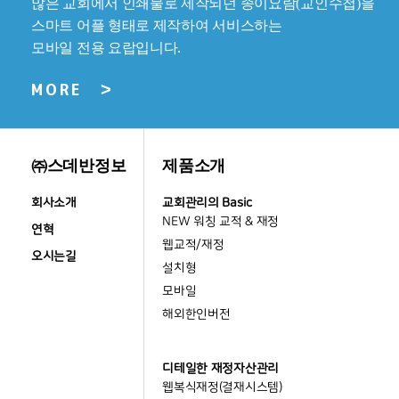
㈜스데반정보
제품소개
회사소개
교회관리의 Basic
NEW 워칭 교적 & 재정
연혁
웹교적/재정
오시는길
설치형
모바일
해외한인버전
디테일한 재정자산관리
웹복식재정(결재시스템)
비품관리
종교인 회계관리
가정교회
가정교회360