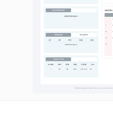
할인 견적 받기
02)393-7133, 1번(기술영업팀)또는 챗봇으로 문의주세요!