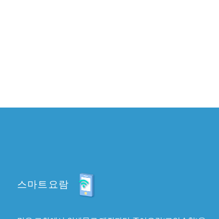
스마트요람
많은 교회에서 인쇄물로 제작되던 종이요람(교인수첩)을
스마트 어플 형태로 제작하여 서비스하는
모바일 전용 요랍입니다.
>
MORE