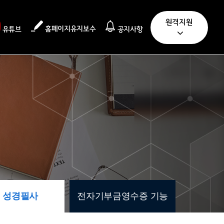
원격지원
홈페이지유지보수
유튜브
공지사항
성경필사
전자기부금영수증 기능