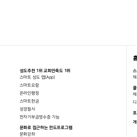
성도추천 1위 교회만족도 1위
스
스마트 성도 앱(App)
제
스마트요람
클
온라인행정
제
스마트헌금
디
성경필사
포
전자기부금영수증 기능
개
문화로 접근하는 전도프로그램
문화강좌