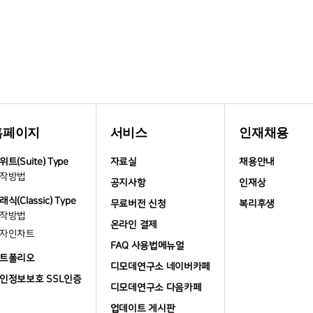
홈페이지
서비스
인재채용
위트(Suite) Type
자료실
채용안내
작방법
공지사항
인재상
래식(Classic) Type
무료버전 신청
복리후생
작방법
온라인 결제
자인차트
FAQ 사용법메뉴얼
트폴리오
디모데연구소 네이버카페
인정보보호 SSL인증
디모데연구소 다음카페
업데이트 게시판