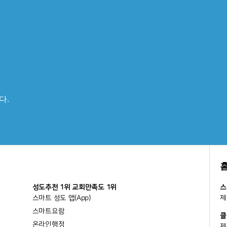
다.
성도추천 1위 교회만족도 1위
스
스마트 성도 앱(App)
제
스마트요람
클
온라인행정
제