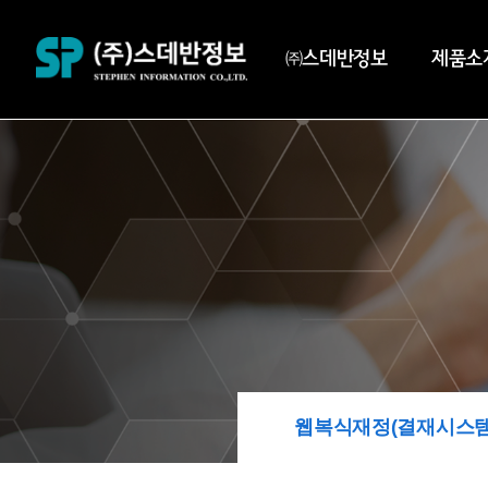
㈜스데반정보
제품소
웹복식재정(결재시스템