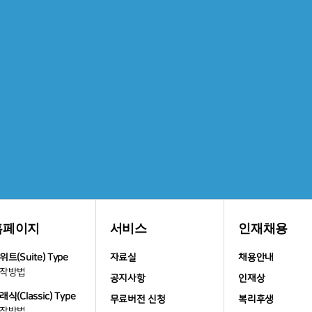
홈페이지
서비스
인재채용
위트(Suite) Type
자료실
채용안내
작방법
공지사항
인재상
래식(Classic) Type
무료버전 신청
복리후생
작방법