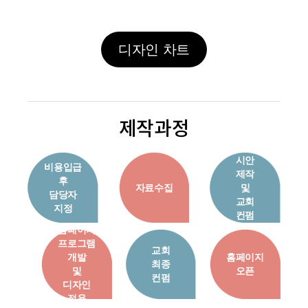
디자인 차트
제작과정
시안
비용입급
제작
후
자료수집
및
담당자
교회
지정
컨펌
홈페이지
프로그램
교회
개발
홈페이지
최종
및
오픈
컨펌
디자인
적용