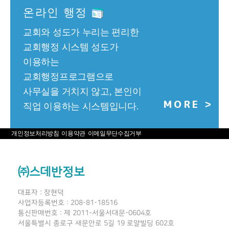
온라인 행정
교회와 성도가 누리는 편리한
교회행정 시스템
성도가
이용하는
교회행정프로그램으로
사무실을 거치지 않고,
본인이
MORE
>
직업 이용하는 시스템입니다.
개인정보처리방침
이용약관
이메일무단수집거부
㈜스데반정보
대표자 : 장현덕
사업자등록번호 : 208-81-18516
통신판매번호 : 제 2011-서울서대문-0604호
서울특별시 종로구 새문안로 5길 19 로얄빌딩 602호