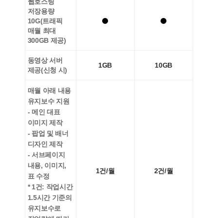
웹호스팅
저장용량
10G(트래픽
매월 최대
300GB 제공)
동영상 서버
1GB
10GB
제공(신청 시)
매월 아래 내용
유지보수 지원
- 메인 대표
이미지 제작
- 팝업 및 배너
디자인 제작
- 서브페이지
내용, 이미지,
1건/월
2건/월
표 수정
* 1건: 작업시간
1.5시간 기준의
유지보수로