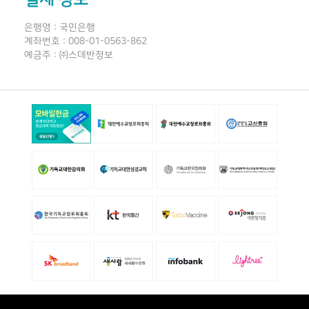
은행명 : 국민은행
계좌번호 : 008-01-0563-862
예금주 : ㈜스데반정보