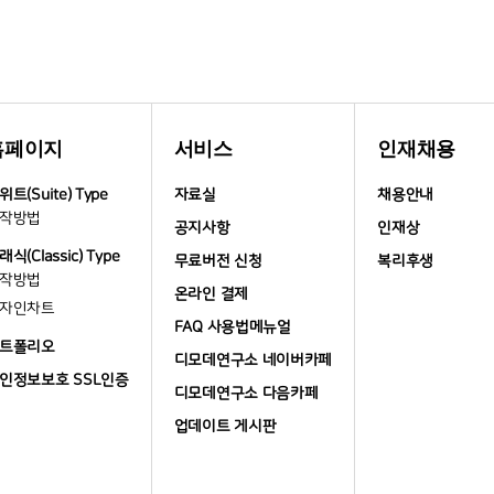
홈페이지
서비스
인재채용
위트(Suite) Type
자료실
채용안내
작방법
공지사항
인재상
래식(Classic) Type
무료버전 신청
복리후생
작방법
온라인 결제
자인차트
FAQ 사용법메뉴얼
트폴리오
디모데연구소 네이버카페
인정보보호 SSL인증
디모데연구소 다음카페
업데이트 게시판