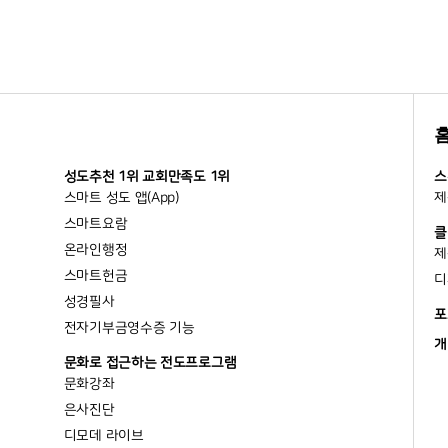
성도추천 1위 교회만족도 1위
스
스마트 성도 앱(App)
제
스마트요람
클
온라인행정
제
스마트헌금
디
성경필사
포
전자기부금영수증 기능
개
문화로 접근하는 전도프로그램
문화강좌
은사진단
디모데 라이브