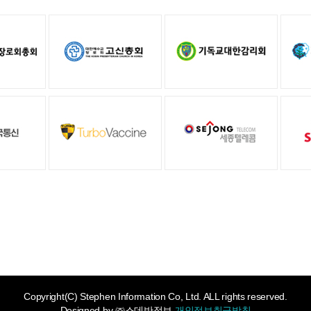
Copyright(C) Stephen Information Co, Ltd. ALL rights reserved.
Designed by
㈜스데반정보
개인정보취급방침