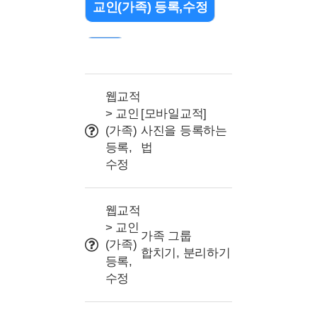
교인(가족) 등록,수정
검색
출석 관리(QR/바코드)
웹교적
> 교인
[모바일교적]
(가족)
사진을 등록하는
조직(교구or부서) 설정
등록,
법
수정
문자 관련
웹교적
> 교인
프로그램 및 명칭 설정
가족 그룹
(가족)
합치기, 분리하기
등록,
사용자권한(교사/리더)
수정