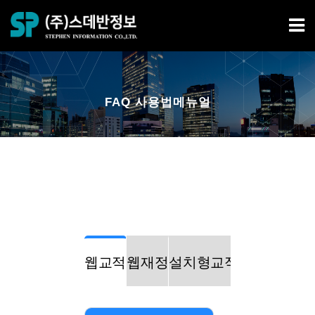
FAQ 사용법메뉴얼
웹교적
웹재정
설치형교적
설치형재정