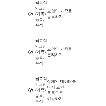
사용 Tip
웹교적
> 교인
교인의 가족을
(가족)
등록하기
등록,
수정
웹교적
> 교인
교인의 가족을
(가족)
분리하기
등록,
수정
웹교적
삭제된 데이터를
> 교인
다시 교인
(가족)
목록으로
등록,
이동하기
수정