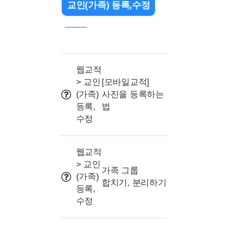
교인(가족) 등록,수정
검색
출석 관리(QR/바코드)
웹교적
> 교인
[모바일교적]
(가족)
사진을 등록하는
조직(교구or부서) 설정
등록,
법
수정
문자 관련
웹교적
> 교인
프로그램 및 명칭 설정
가족 그룹
(가족)
합치기, 분리하기
등록,
사용자권한(교사/리더)
수정