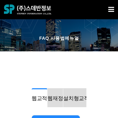
FAQ 사용법메뉴얼
웹교적
웹재정
설치형교적
설치형재정