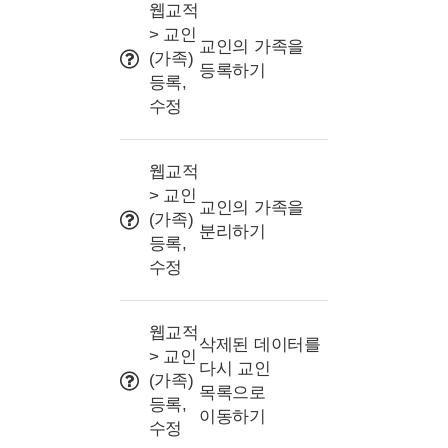
사용 Tip
웹교적
> 교인
교인의 가족을
(가족)
등록하기
등록,
수정
웹교적
> 교인
교인의 가족을
(가족)
분리하기
등록,
수정
웹교적
삭제된 데이터를
> 교인
다시 교인
(가족)
목록으로
등록,
이동하기
수정