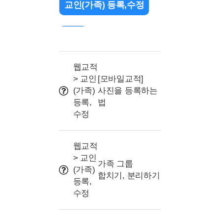
교인(가족) 등록,수정
검색
출석 관리(QR/바코드)
웹교적
> 교인
[모바일교적]
(가족)
사진을 등록하는
조직(교구or부서) 설정
등록,
법
수정
문자 관련
웹교적
> 교인
프로그램 및 명칭 설정
가족 그룹
(가족)
합치기, 분리하기
등록,
사용자권한(교사/리더)
수정