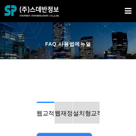
FAQ 사용법메뉴얼
웹교적
웹재정
설치형교적
설치형재정