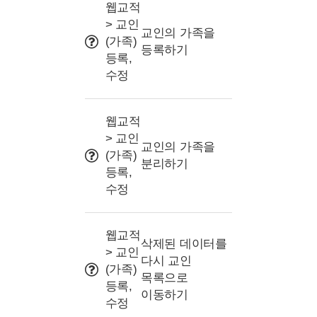
사용 Tip
웹교적
> 교인
교인의 가족을
(가족)
등록하기
등록,
수정
웹교적
> 교인
교인의 가족을
(가족)
분리하기
등록,
수정
웹교적
삭제된 데이터를
> 교인
다시 교인
(가족)
목록으로
등록,
이동하기
수정