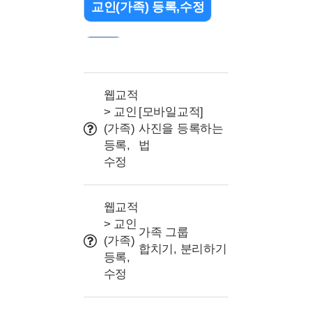
교인(가족) 등록,수정
검색
출석 관리(QR/바코드)
웹교적
> 교인
[모바일교적]
(가족)
사진을 등록하는
조직(교구or부서) 설정
등록,
법
수정
문자 관련
웹교적
> 교인
프로그램 및 명칭 설정
가족 그룹
(가족)
합치기, 분리하기
등록,
사용자권한(교사/리더)
수정