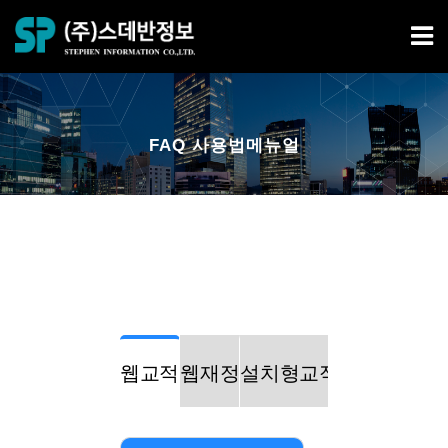
FAQ 사용법메뉴얼
웹교적
웹재정
설치형교적
설치형재정