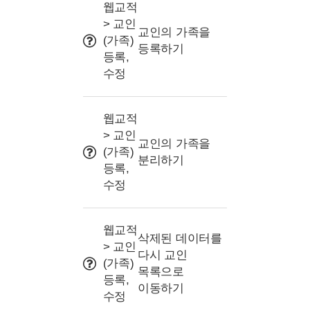
사용 Tip
웹교적
> 교인
교인의 가족을
(가족)
등록하기
등록,
수정
웹교적
> 교인
교인의 가족을
(가족)
분리하기
등록,
수정
웹교적
삭제된 데이터를
> 교인
다시 교인
(가족)
목록으로
등록,
이동하기
수정