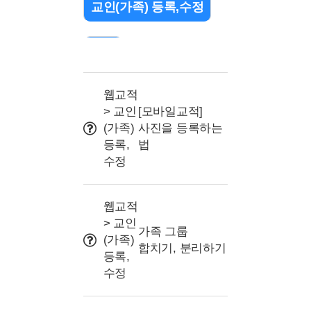
교인(가족) 등록,수정
검색
출석 관리(QR/바코드)
웹교적
> 교인
[모바일교적]
(가족)
사진을 등록하는
조직(교구or부서) 설정
등록,
법
수정
문자 관련
웹교적
> 교인
프로그램 및 명칭 설정
가족 그룹
(가족)
합치기, 분리하기
등록,
사용자권한(교사/리더)
수정