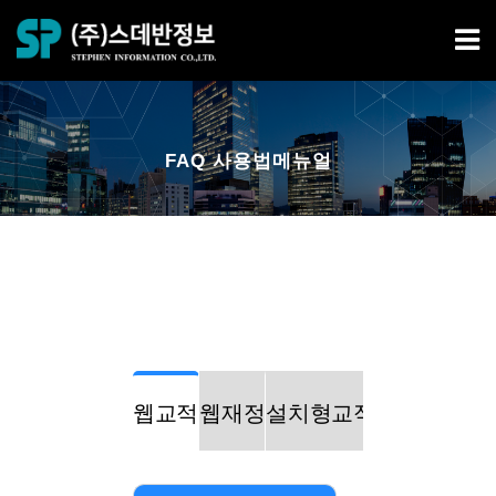
FAQ 사용법메뉴얼
웹교적
웹재정
설치형교적
설치형재정