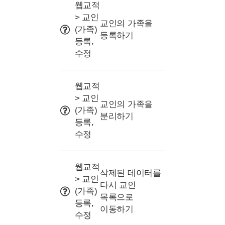
사용 Tip
웹교적
> 교인
교인의 가족을
(가족)
등록하기
등록,
수정
웹교적
> 교인
교인의 가족을
(가족)
분리하기
등록,
수정
웹교적
삭제된 데이터를
> 교인
다시 교인
(가족)
목록으로
등록,
이동하기
수정