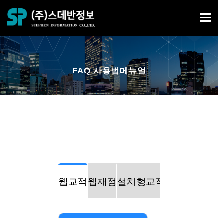
FAQ 사용법메뉴얼
웹교적
웹재정
설치형교적
설치형재정