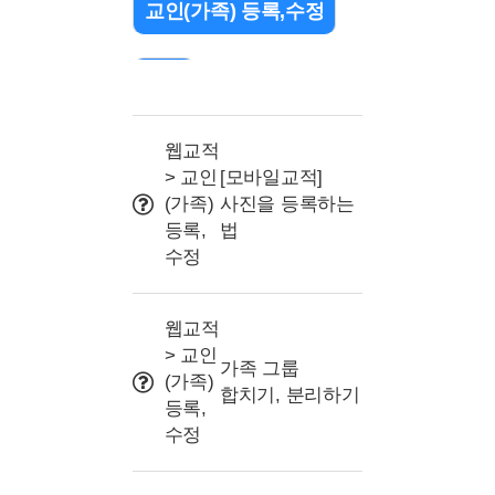
교인(가족) 등록,수정
검색
출석 관리(QR/바코드)
웹교적
> 교인
[모바일교적]
(가족)
사진을 등록하는
조직(교구or부서) 설정
등록,
법
수정
문자 관련
웹교적
> 교인
프로그램 및 명칭 설정
가족 그룹
(가족)
합치기, 분리하기
등록,
사용자권한(교사/리더)
수정