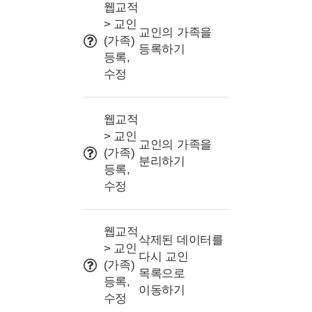
사용 Tip
웹교적
> 교인
교인의 가족을
(가족)
등록하기
등록,
수정
웹교적
> 교인
교인의 가족을
(가족)
분리하기
등록,
수정
웹교적
삭제된 데이터를
> 교인
다시 교인
(가족)
목록으로
등록,
이동하기
수정